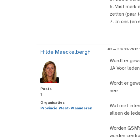
6. Vast merk 
zetten (paar t
7. In ons (en
#3 — 30/03/2012 
Hilde Maeckelbergh
Wordt er gewe
JA Voor leden 
Wordt er gewe
Posts
nee
1
Organisaties
Wat met inter
Provincie West-Vlaanderen
alleen de le
Worden GSM's
worden centr