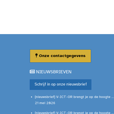
Onze contactgegevens
NIEUWSBRIEVEN
Schrijf in op onze nieuwsbrief
[nieuwsbrief] V-ICT-OR brengt je op de hoogte ...
21 mei 2026
[nieuwsbrief] V-ICT-OR brengt je op de hoogte ...