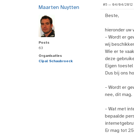
#5 — 04/04/2012 
Maarten Nuytten
Beste,
hieronder uw 
- Wordt er ge
Posts
wij beschikk
63
Wie er te vaa
Organisaties
deze gebruike
Cipal Schaubroeck
Eigen toestel
Dus bij ons ho
- Wordt er ge
nee, dit mag.
- Wat met int
bepaalde per
internetgebru
Er mag tot 25