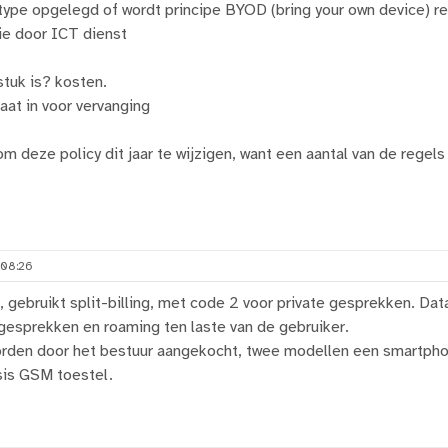
type opgelegd of wordt principe BYOD (bring your own device) 
ie door ICT dienst
tuk is? kosten.
aat in voor vervanging
m deze policy dit jaar te wijzigen, want een aantal van de regels 
 08:26
gebruikt split-billing, met code 2 voor private gesprekken. Data 
gesprekken en roaming ten laste van de gebruiker.
orden door het bestuur aangekocht, twee modellen een smartph
is GSM toestel.