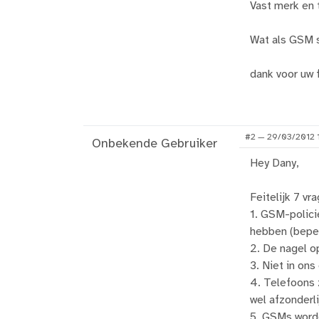
Vast merk en 
Wat als GSM s
dank voor uw 
#2 — 29/03/2012 
Onbekende Gebruiker
Hey Dany,
Feitelijk 7 v
1. GSM-policie
hebben (beper
2. De nagel o
3. Niet in ons
4. Telefoons 
wel afzonderli
5. GSMs word