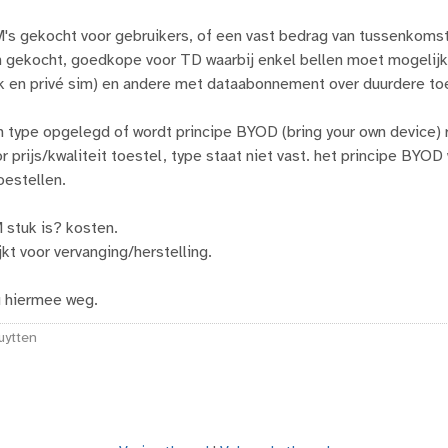
s gekocht voor gebruikers, of een vast bedrag van tussenkoms
 gekocht, goedkope voor TD waarbij enkel bellen moet mogelij
k en privé sim) en andere met dataabonnement over duurdere toe
n type opgelegd of wordt principe BYOD (bring your own device)
r prijs/kwaliteit toestel, type staat niet vast. het principe BY
oestellen.
 stuk is? kosten.
kt voor vervanging/herstelling.
u hiermee weg.
uytten