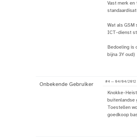
Vast merk en 
standaardisat
Wat als GSM s
ICT-dienst st
Bedoeling is o
bijna 3Y oud)
#4 — 04/04/2012
Onbekende Gebruiker
Knokke-Heist, 
buitenlandse 
Toestellen w
goedkoop bas