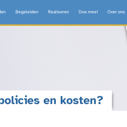
den
Begeleiden
Realiseren
Doe mee!
Over ons
policies en kosten?