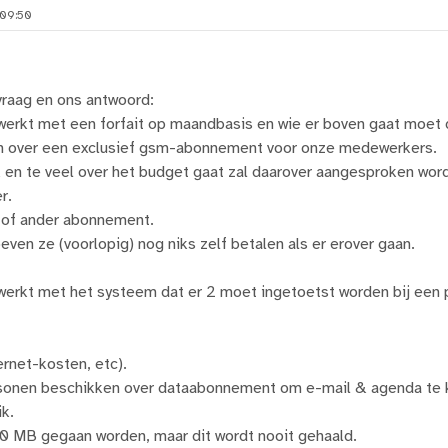
09:50
vraag en ons antwoord:
werkt met een forfait op maandbasis en wie er boven gaat moet d
en over een exclusief gsm-abonnement voor onze medewerkers.
k en te veel over het budget gaat zal daarover aangesproken wor
r.
 of ander abonnement.
even ze (voorlopig) nog niks zelf betalen als er erover gaan.
werkt met het systeem dat er 2 moet ingetoetst worden bij een 
ernet-kosten, etc).
sonen beschikken over dataabonnement om e-mail & agenda te k
ik.
0 MB gegaan worden, maar dit wordt nooit gehaald.