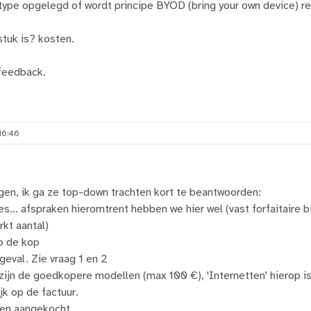
type opgelegd of wordt principe BYOD (bring your own device) 
tuk is? kosten.
feedback.
16:46
ragen, ik ga ze top-down trachten kort te beantwoorden:
s... afspraken hieromtrent hebben we hier wel (vast forfaitaire b
kt aantal)
p de kop
 geval. Zie vraag 1 en 2
zijn de goedkopere modellen (max 100 €), 'Internetten' hierop i
jk op de factuur.
en aangekocht