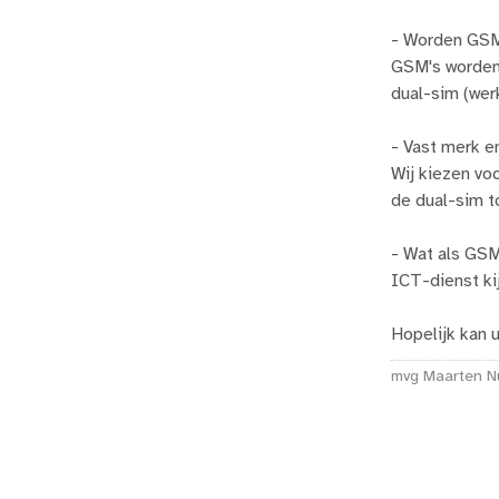
- Worden GSM'
GSM's worden
dual-sim (wer
- Vast merk e
Wij kiezen voo
de dual-sim t
- Wat als GSM
ICT-dienst kij
Hopelijk kan 
mvg Maarten N