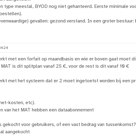
en type meestal, BYOD nog niet gehanteerd. Eerste minimale voor
oestellen).
 evenwaardige) gevallen: gezond verstand. In een groter bestuur:
14:24
rkt met een forfait op maandbasis en wie er boven gaat moet di
MAT is dit splitplan vanaf 25 €, voor de rest is dit vanaf 10 €
rkt met het systeem dat er 2 moet ingetoetst worden bij een pr
net-kosten, etc).
den van het MAT hebben een dataabonnement
 gekocht voor gebruikers, of een vast bedrag van tussenkomst?
aal aangekocht