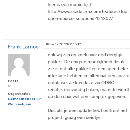
hier is een mooie lijst:
http://www.insidecrm.com/features/top-
open-source-solutions-121307/
#6 — 17/01/2011 16:12
Frank Larnoe
ook wij zijn op zoek naar eed derglijk
pakket. De enigste moeilijkheid dis ik
zie is dat alle pakketten een specifieke
interface hebben en allemaal een aparte
Posts
database. Je kan deze via ODBC
6
redelijk eenvoudig linken, maar dit wordt
Organisaties
op den duur wel een complex gegeven.
Gemeentebestuur
Wommelgem
Dus als je een update hebt omtrent het
project, graag een seintje