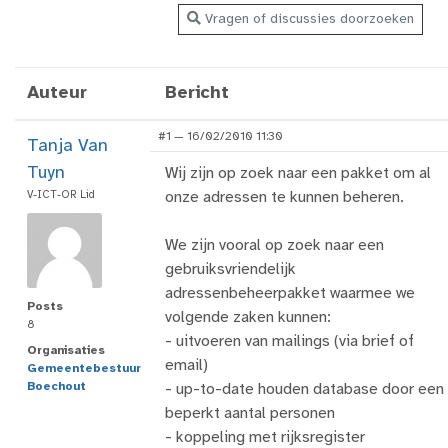
Vragen of discussies doorzoeken
Auteur
Bericht
#1 — 16/02/2010 11:30
Tanja Van
Tuyn
Wij zijn op zoek naar een pakket om al
V-ICT-OR Lid
onze adressen te kunnen beheren.
We zijn vooral op zoek naar een
gebruiksvriendelijk
adressenbeheerpakket waarmee we
Posts
volgende zaken kunnen:
8
- uitvoeren van mailings (via brief of
Organisaties
email)
Gemeentebestuur
Boechout
- up-to-date houden database door een
beperkt aantal personen
- koppeling met rijksregister