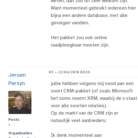
weten, dan zou dit zeer welkom zijn.
Want momenteel gebruikt iedereen hier
bijna een andere database, met alle
gevolgen vandien.
Het pakket zou ook online
raadpleegbaar moeten zijn.
#3 — 22/04/2010 08:58
Jeroen
Persyn
jullie hebben volgens mij nood aan een
soort CRM-pakket (of zoals Microsoft
het soms noemt XRM, waarbij de x staat
voor alle soorten relaties).
Op de markt van de CRM zijn er
Posts
natuurlijk veel aanbieders:
1
Organisaties
Ik denk momenteel aan