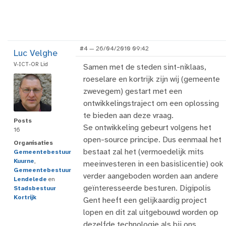
#4 — 26/04/2010 09:42
Luc Velghe
V-ICT-OR Lid
Samen met de steden sint-niklaas,
roeselare en kortrijk zijn wij (gemeente
zwevegem) gestart met een
ontwikkelingstraject om een oplossing
te bieden aan deze vraag.
Posts
Se ontwikkeling gebeurt volgens het
16
open-source principe. Dus eenmaal het
Organisaties
bestaat zal het (vermoedelijk mits
Gemeentebestuur
Kuurne
,
meeinvesteren in een basislicentie) ook
Gemeentebestuur
verder aangeboden worden aan andere
Lendelede
en
geïnteresseerde besturen. Digipolis
Stadsbestuur
Kortrijk
Gent heeft een gelijkaardig project
lopen en dit zal uitgebouwd worden op
dezelfde technologie als bij ons.