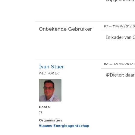
#7 — 11/09/2012 
Onbekende Gebruiker
In kader van
#8 — 12/09/2012 
Ivan Stuer
V-ICT-OR Lid
@Dieter: daar 
Posts
17
Organisaties
Vlaams Energieagentschap