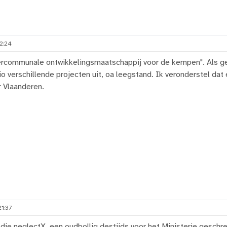
2:24
tercommunale ontwikkelingsmaatschappij voor de kempen". Als g
io verschillende projecten uit, oa leegstand. Ik veronderstel da
r Vlaanderen.
1:37
 die neglectX, een oudbollig destijds voor het Ministerie geschr