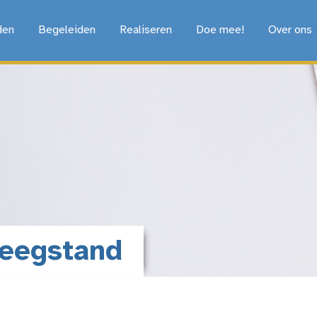
den
Begeleiden
Realiseren
Doe mee!
Over ons
Leegstand