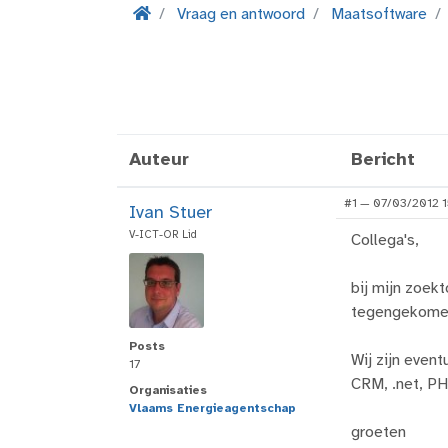
Vraag en antwoord
Maatsoftware
Auteur
Bericht
#1 — 07/03/2012 1
Ivan Stuer
V-ICT-OR Lid
Collega's,
bij mijn zoek
tegengekomen
Posts
Wij zijn even
17
CRM, .net, PHP
Organisaties
Vlaams Energieagentschap
groeten