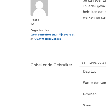
Je kan eventu
In ieder geva
hebt kan dat 
werken we sam
Posts
28
Organisaties
Gemeentebestuur Rijkevorsel
en
OCMW Rijkevorsel
#4 — 12/03/2012 1
Onbekende Gebruiker
Dag Luc,
Wat is dat va
Groeten,
Sven