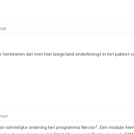
1:32
 herinneren dat men hier leegstand onderbrengt in het pakket v
09:27
oor ruimtelijke ordening het programma Nestor². Een module hier