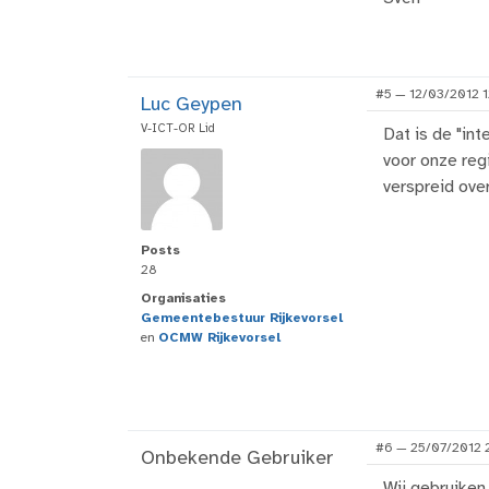
#5 — 12/03/2012 1
Luc Geypen
V-ICT-OR Lid
Dat is de "in
voor onze reg
verspreid ove
Posts
28
Organisaties
Gemeentebestuur Rijkevorsel
en
OCMW Rijkevorsel
#6 — 25/07/2012 2
Onbekende Gebruiker
Wij gebruiken