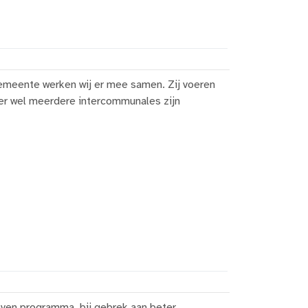
emeente werken wij er mee samen. Zij voeren
t er wel meerdere intercommunales zijn
even programma, bij gebrek aan beter.