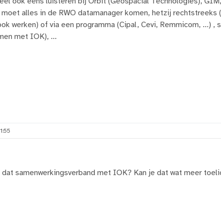
eel ook eens luisteren bij Orbit (Geospacial Technologies), GIM, 
l moet alles in de RWO datamanager komen, hetzij rechtstreeks 
ook werken) of via een programma (Cipal, Cevi, Remmicom, ...) 
en met IOK), ...
1:55
n dat samenwerkingsverband met IOK? Kan je dat wat meer toel