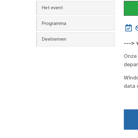
Het event
Programma
0
Deelnemen
---> 
Onze 
depar
Windo
data 