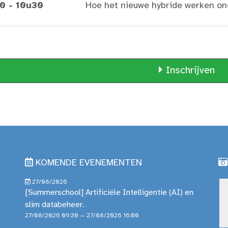
0 - 10u30
Hoe het nieuwe hybride werken o
Inschrijven
KOMENDE EVENEMENTEN
27/08/2026
[Summerschool] Artificiële Intelligentie (AI) en
slim databeheer.
27/08/2026 09:30 — 27/08/2026 16:00