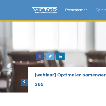
Evenementen
Oplei
[webinar] Optimaler samenwer
365