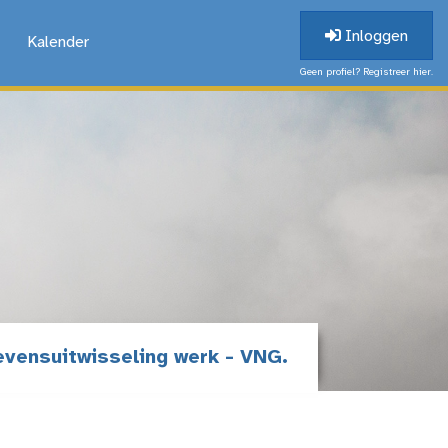
Inloggen
Kalender
Geen profiel? Registreer hier.
evensuitwisseling werk - VNG.