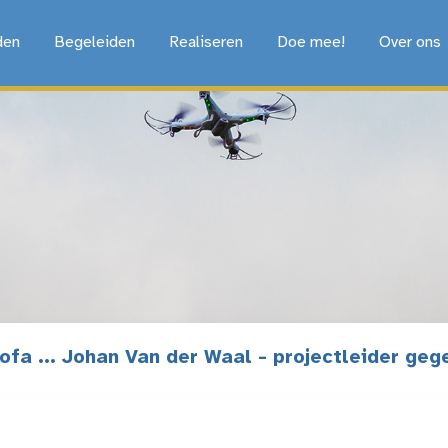
den
Begeleiden
Realiseren
Doe mee!
Over ons
fa ... Johan Van der Waal - projectleider geg