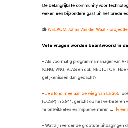
De belangrijkste community voor technolog
weken een bijzondere gast uit het brede e
📻
WELKOM Johan Van der Waal - projectlei
Vele vragen worden beantwoord in de
- Als voormalig programmamanager van V-I
KING, VNG, VIAG en ook NEDICTOR. Hoe ver
gelijkenissen dan gedacht?
-
Je stond mee aan de wieg van LB365
, oo
(CCSP) in 2011, gericht op het verbeteren 
te ontwikkelen en implementeren ...
ifv ee
- Wat zijn verder de grootste uitdagingen