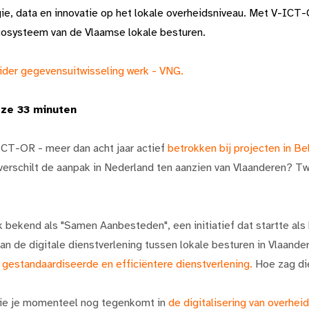
ie, data en innovatie op het lokale overheidsniveau. Met V-ICT
cosysteem van de Vlaamse lokale besturen.
der gegevensuitwisseling werk - VNG.
ze 33 minuten
CT-OR - meer dan acht jaar actief
betrokken bij projecten in B
schilt de aanpak in Nederland ten aanzien van Vlaanderen? Tw
k bekend als "Samen Aanbesteden", een initiatief dat startte al
van de digitale dienstverlening tussen lokale besturen in Vlaand
n gestandaardiseerde en efficiëntere dienstverlening.
Hoe zag die
 die je momenteel nog tegenkomt in
de digitalisering van overhe