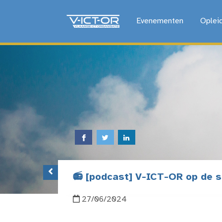
Evenementen
Oplei
📻 [podcast] V-ICT-OR op de so
27/06/2024