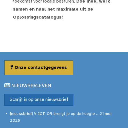
toekomst voor lokale besturen.
Doe mee, werk
samen en haal het maximale uit de
Oplossingscatalogus!
Onze contactgegevens
NIEUWSBRIEVEN
Schrijf in op onze nieuwsbrief
[nieuwsbrief] V-ICT-OR brengt je op de hoogte ... 21 mei
2026