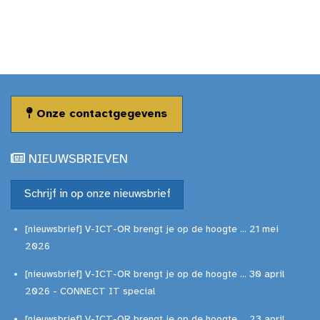
Onze contactgegevens
NIEUWSBRIEVEN
Schrijf in op onze nieuwsbrief
[nieuwsbrief] V-ICT-OR brengt je op de hoogte ... 21 mei
2026
[nieuwsbrief] V-ICT-OR brengt je op de hoogte ... 30 april
2026 - CONNECT IT special
[nieuwsbrief] V-ICT-OR brengt je op de hoogte ... 23 april