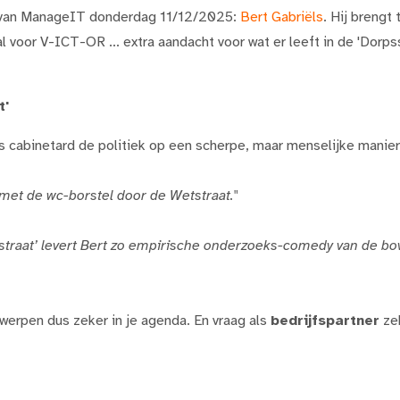
 van ManageIT donderdag 11/12/2025:
Bert Gabriëls
. Hij brengt
l voor V-ICT-OR ... extra aandacht voor wat er leeft in de 'Dorpss
t'
 als cabinetard de politiek op een scherpe, maar menselijke manier
 met de wc-borstel door de Wetstraat."
tstraat’ levert Bert zo empirische onderzoeks-comedy van de bo
rpen dus zeker in je agenda. En vraag als
bedrijfspartner
ze