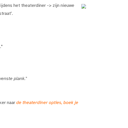
 tijdens het theaterdiner -> zijn nieuwe
traat'.
."
venste plank."
ker naar
de theaterdiner opties, boek je