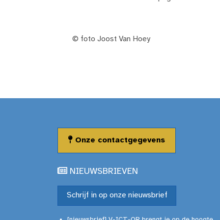
© foto Joost Van Hoey
Onze contactgegevens
NIEUWSBRIEVEN
Schrijf in op onze nieuwsbrief
[nieuwsbrief] V-ICT-OR brengt je op de hoogte ...