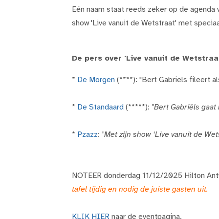
Eén naam staat reeds zeker op de agenda
show 'Live vanuit de Wetstraat' met speciaa
De pers over 'Live vanuit de Wetstraa
*
De Morgen
(****): "Bert Gabriëls fileert
*
De Standaard
(*****):
"Bert Gabriëls gaat
*
Pzazz
:
"Met zijn show ‘Live vanuit de We
NOTEER donderdag 11/12/2025 Hilton Antwe
tafel tijdig en nodig de juiste gasten uit.
KLIK HIER
naar de eventpagina.