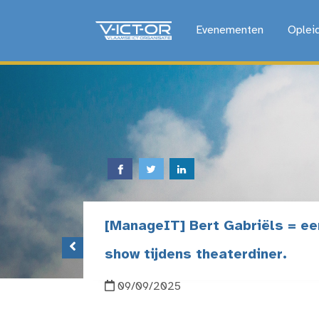
Evenementen
Oplei
[ManageIT] Bert Gabriëls = ee
show tijdens theaterdiner.
09/09/2025