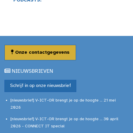
PODCASTS.
Onze contactgegevens
NIEUWSBRIEVEN
Schrijf in op onze nieuwsbrief
[nieuwsbrief] V-ICT-OR brengt je op de hoogte ... 21 mei
2026
[nieuwsbrief] V-ICT-OR brengt je op de hoogte ... 30 april
2026 - CONNECT IT special