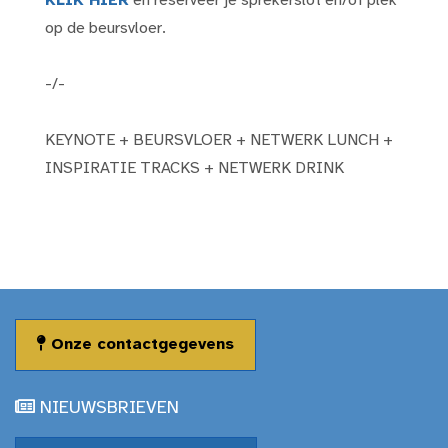
KLIK HIER
en reserveer je sprekerslot en/of plek
op de beursvloer.
-/-
KEYNOTE + BEURSVLOER + NETWERK LUNCH +
INSPIRATIE TRACKS + NETWERK DRINK
Onze contactgegevens
NIEUWSBRIEVEN