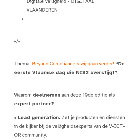
Digitale Veiligheid - DIGITAAL
VLAANDEREN
...
-/-
Thema:
Beyond Compliance > wij gaan verder!
“De
eerste Vlaamse dag die NIS2 overstijgt”
Waarom
deelnemen
aan deze 10de editie als
expert partner?
•
Lead generation.
Zet je producten en diensten
in de kijker bij de veiligheidsexperts van de V-ICT-
OR community.