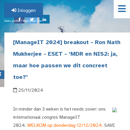
Inloggen
Geen profiel? Registreer hier.
[ManageIT 2024] breakout - Ron Nath
Mukherjee - ESET - ‘MDR en NIS2: ja,
maar hoe passen we dit concreet
toe?’
25/11/2024
In minder dan 3 weken is het reeds zover: ons
internationaal congres ManageIT
2024.
WELKOM op donderdag 12/12/2024.
SAVE