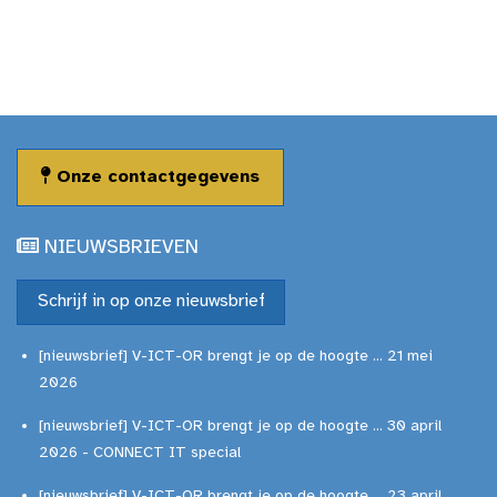
Onze contactgegevens
NIEUWSBRIEVEN
Schrijf in op onze nieuwsbrief
[nieuwsbrief] V-ICT-OR brengt je op de hoogte ... 21 mei
2026
[nieuwsbrief] V-ICT-OR brengt je op de hoogte ... 30 april
2026 - CONNECT IT special
[nieuwsbrief] V-ICT-OR brengt je op de hoogte ... 23 april